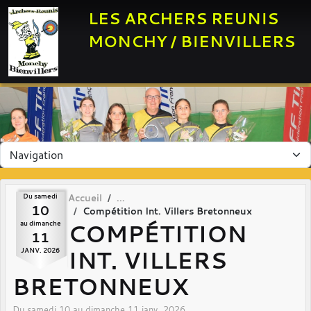
Panneau de gestion des cookies
LES ARCHERS REUNIS
MONCHY / BIENVILLERS
Du
samedi
Accueil
10
Compétition Int. Villers Bretonneux
COMPÉTITION
au
dimanche
11
INT. VILLERS
JANV.
2026
BRETONNEUX
Du
samedi
10
au
dimanche
11
janv.
2026