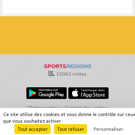
SPORTS
REGIONS
15062
visites
Charte cookies
Gestion des cookies
Informations légales
Signaler un contenu inapproprié
Ce site utilise des cookies et vous donne le contrôle sur ceu
que vous souhaitez activer
Envie de participer ?
Tout accepter
Tout refuser
Personnaliser
Connexion