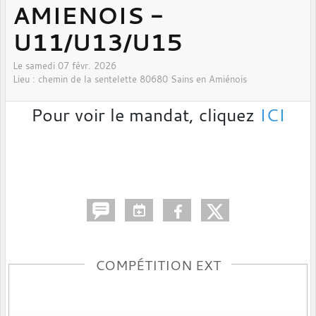
AMIENOIS -
U11/U13/U15
Le
samedi
07
févr.
2026
Lieu :
chemin de la sentelette
80680
Sains en Amiénois
Pour voir le mandat, cliquez
ICI
COMPÉTITION EXT